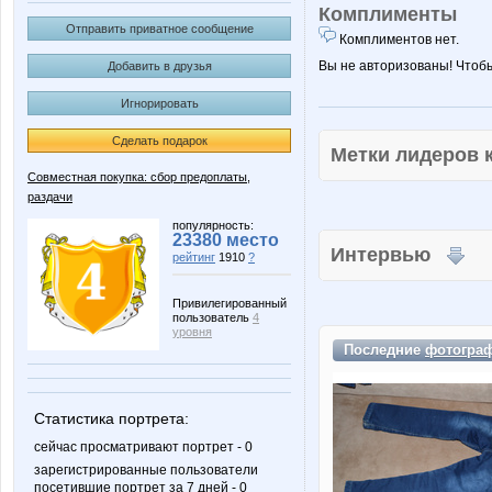
Комплименты
Отправить приватное сообщение
Комплиментов нет.
Вы не авторизованы! Чтоб
Добавить в друзья
Игнорировать
Сделать подарок
Метки лидеров
Совместная покупка: сбор предоплаты,
раздачи
популярность:
23380 место
Интервью
рейтинг
1910
?
Привилегированный
пользователь
4
уровня
Последние
фотогра
Статистика портрета:
сейчас просматривают портрет - 0
зарегистрированные пользователи
посетившие портрет за 7 дней - 0