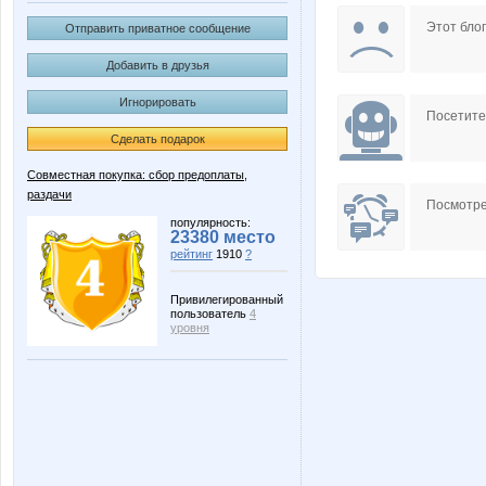
ly7ly
natylek
Этот блог
Отправить приватное сообщение
Добавить в друзья
Игнорировать
Пируэтта
Севе
Посетит
Сделать подарок
Совместная покупка: сбор предоплаты,
раздачи
Посмотре
популярность:
23380 место
рейтинг
1910
?
Привилегированный
пользователь
4
уровня