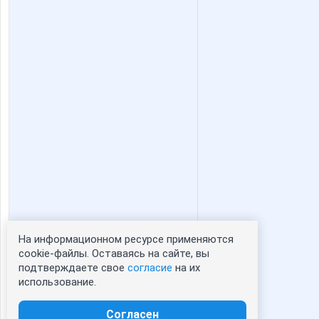
На информационном ресурсе применяются
Статистика портрета:
cookie-файлы. Оставаясь на сайте, вы
подтверждаете свое
согласие
на их
сейчас просматривают портрет - 0
использование.
зарегистрированные пользователи
посетившие портрет за 7 дней - 0
Согласен