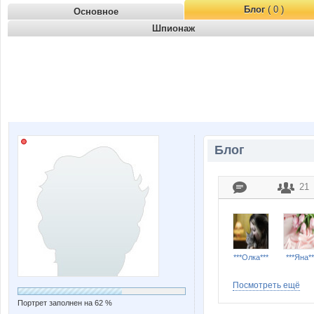
Блог
( 0 )
Основное
Шпионаж
Блог
21
***Олка***
***Яна**
Посмотреть ещё
Портрет заполнен на 62 %