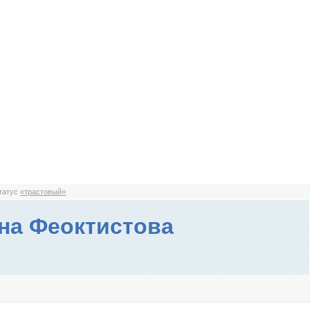
статус
«трастовый»
на Феоктистова