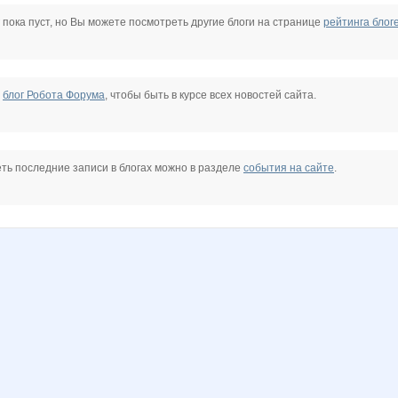
olgasb28
olgushk@
striped snake
мариночка красотулечка
Юлянчикк
АРИСИЯ
 пока пуст, но Вы можете посмотреть другие блоги на странице
рейтинга блог
рянка
Стильная Туфелька
Улена
Весна29.04
Червонная дама
е
блог Робота Форума
, чтобы быть в курсе всех новостей сайта.
ть последние записи в блогах можно в разделе
события на сайте
.