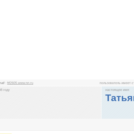
anaf
:
ftf2605.www.nn.ru
пользователь имеет 
8 году
настоящее имя:
Татья