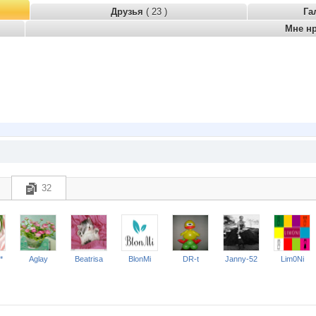
Друзья
( 23 )
Га
Мне н
32
*
Aglay
Beatrisa
BlonMi
DR-t
Janny-52
Lim0Ni