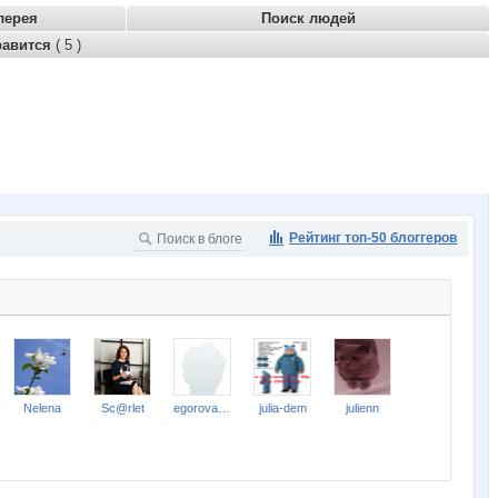
лерея
Поиск людей
равится
( 5 )
Рейтинг топ-50 блоггеров
Nelena
Sc@rlet
egorova-ov
julia-dem
julienn